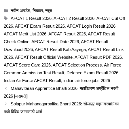
Categories
नवीन अपडेट
,
निकाल
,
न्यूज
Tags
AFCAT 1 Result 2026
,
AFCAT 2 Result 2026
,
AFCAT Cut Off
2026
,
AFCAT Exam Result 2026
,
AFCAT Login Result 2026
,
AFCAT Merit List 2026
,
AFCAT Result 2026
,
AFCAT Result
Check Online
,
AFCAT Result Date 2026
,
AFCAT Result
Download 2026
,
AFCAT Result Kab Aayega
,
AFCAT Result Link
2026
,
AFCAT Result Official Website
,
AFCAT Result PDF 2026
,
AFCAT Score Card 2026
,
AFCAT Selection Process
,
Air Force
Common Admission Test Result
,
Defence Exam Result 2026
,
Indian Air Force AFCAT Result
,
indian air force jobs 2026
Mahavitaran Apprentice Bharti 2026: महावितरण अप्रेंटिस भरती
2026 [बारामती]
Solapur Mahanagarpalika Bharti 2026: सोलापूर महानगरपालिका
मध्ये विविध जागांसाठी अर्ज