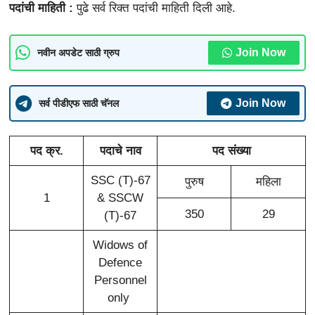
पदांची माहिती :
पुढे सर्व रिक्त पदांची माहिती दिली आहे.
Join Now
नवीन अपडेट साठी ग्रुप
Join Now
सर्व पीडीएफ साठी चॅनल
पद क्र.
पदाचे नाव
पद संख्या
SSC (T)-67
पुरुष
महिला
1
& SSCW
350
29
(T)-67
Widows of
Defence
Personnel
only