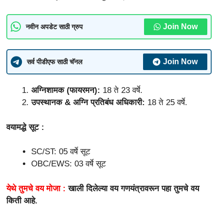
Join Now
नवीन अपडेट साठी ग्रुप
Join Now
सर्व पीडीएफ साठी चॅनल
अग्निशामक (फायरमन):
18 ते 23 वर्षे.
उपस्थानक & अग्नि प्रतिबंध अधिकारी:
18 ते 25 वर्षे.
वयामद्धे सूट :
SC/ST: 05 वर्षे सूट
OBC/EWS: 03 वर्षे सूट
येथे तुमचे वय मोजा :
खाली दिलेल्या वय गणयंत्रावरून पहा तुमचे वय
किती आहे.