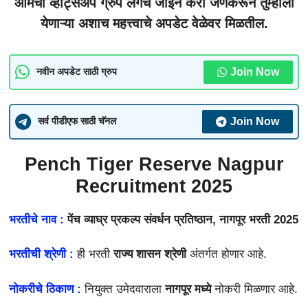
आमचा व्हाट्सअप ग्रुप लगेच जॉईन करा जेणेकरून तुम्हाला
येणाऱ्या अशाच महत्त्वाचे अपडेट वेळेवर मिळतील.
Join Now
नवीन अपडेट साठी ग्रुप
Join Now
सर्व पीडीएफ साठी चॅनल
Pench Tiger Reserve Nagpur
Recruitment 2025
भरतीचे नाव :
पेंच व्याघ्र प्रकल्प संवर्धन प्रतिष्ठान, नागपूर भरती 2025
भरतीची श्रेणी :
ही भरती
राज्य शासन श्रेणी
अंतर्गत होणार आहे.
नोकरीचे ठिकाण :
नियुक्त उमेदवाराला
नागपूर
मध्ये
नोकरी मिळणार आहे.