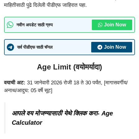
माहितीसाठी पुढे दिलेली पीडीएफ जाहिरात पहा.
Join Now
नवीन अपडेट साठी ग्रुप
Join Now
सर्व पीडीएफ साठी चॅनल
Age Limit (वयोमर्यादा)
वयाची अट:
31 जानेवारी 2026 रोजी 18 ते 30 पर्यंत, [मागासवर्गीय/
अनाथ/आदुघ: 05 वर्षे सूट]
आपले वय मोजण्यासाठी येथे क्लिक करा- Age
Calculator