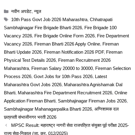
Categories
नवीन अपडेट
,
न्यूज
Tags
10th Pass Govt Job 2026 Maharashtra
,
Chhatrapati
Sambhajinagar Fire Brigade Bharti 2026
,
Fire Brigade 100
Vacancy 2026
,
Fire Brigade Online Form 2026
,
Fire Department
Vacancy 2026
,
Fireman Bharti 2026 Apply Online
,
Fireman
Bharti Update 2026
,
Fireman Notification 2026 PDF
,
Fireman
Physical Test Details 2026
,
Fireman Recruitment 2026
Maharashtra
,
Fireman Salary 20000 to 30000
,
Fireman Selection
Process 2026
,
Govt Jobs for 10th Pass 2026
,
Latest
Maharashtra Govt Jobs 2026
,
Maharashtra Agnishamak Dal
Bharti
,
Maharashtra Fire Department Recruitment 2026
,
Online
Application Fireman Bharti
,
Sambhajinagar Fireman Jobs 2026
,
Sambhajinagar Mahanagarpalika Bharti 2026
,
अग्निशामक दल
छत्रपती संभाजीनगर भरती 2026
MPSC Result: महाराष्ट्र नागरी सेवा राजपत्रित संयुक्त पूर्व परीक्षा 2025-
राज्य सेवा-निकाल (जा. क्र. 012/2025)