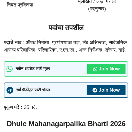
मुलाखत / लेखी परीक्षा
निवड प्रक्रिया
(पदनुसार)
पदांचा तपशील
पदाचे नाव :
औषध निर्माता, प्रयोगशाळा तज्ञ, लॅब असिस्टंट, सार्वजनिक
आरोग्य परिचारिका, परिचारिका, ए.एन.एम., अन्न निरीक्षक, ड्रेसर, दाई
.
Join Now
नवीन अपडेट साठी ग्रुप
Join Now
सर्व पीडीएफ साठी चॅनल
एकूण पदे :
35 पदे.
Dhule Mahanagarpalika Bharti 2026