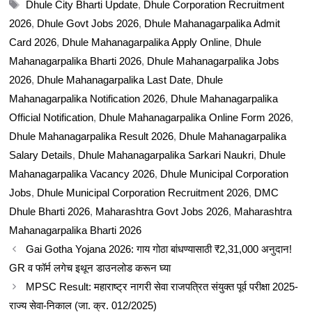
Tags
Dhule City Bharti Update
,
Dhule Corporation Recruitment
2026
,
Dhule Govt Jobs 2026
,
Dhule Mahanagarpalika Admit
Card 2026
,
Dhule Mahanagarpalika Apply Online
,
Dhule
Mahanagarpalika Bharti 2026
,
Dhule Mahanagarpalika Jobs
2026
,
Dhule Mahanagarpalika Last Date
,
Dhule
Mahanagarpalika Notification 2026
,
Dhule Mahanagarpalika
Official Notification
,
Dhule Mahanagarpalika Online Form 2026
,
Dhule Mahanagarpalika Result 2026
,
Dhule Mahanagarpalika
Salary Details
,
Dhule Mahanagarpalika Sarkari Naukri
,
Dhule
Mahanagarpalika Vacancy 2026
,
Dhule Municipal Corporation
Jobs
,
Dhule Municipal Corporation Recruitment 2026
,
DMC
Dhule Bharti 2026
,
Maharashtra Govt Jobs 2026
,
Maharashtra
Mahanagarpalika Bharti 2026
Gai Gotha Yojana 2026: गाय गोठा बांधण्यासाठी ₹2,31,000 अनुदान!
GR व फॉर्म लगेच इथून डाउनलोड करून घ्या
MPSC Result: महाराष्ट्र नागरी सेवा राजपत्रित संयुक्त पूर्व परीक्षा 2025-
राज्य सेवा-निकाल (जा. क्र. 012/2025)