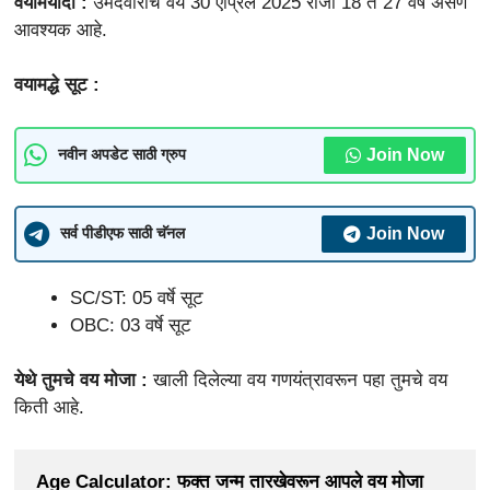
वयोमर्यादा :
उमेदवाराचे वय 30 एप्रिल 2025 रोजी 18 ते 27 वर्ष असणे
आवश्यक आहे.
वयामद्धे सूट :
Join Now
नवीन अपडेट साठी ग्रुप
Join Now
सर्व पीडीएफ साठी चॅनल
SC/ST: 05 वर्षे सूट
OBC: 03 वर्षे सूट
येथे तुमचे वय मोजा :
खाली दिलेल्या वय गणयंत्रावरून पहा तुमचे वय
किती आहे.
Age Calculator: फक्त जन्म तारखेवरून आपले वय मोजा