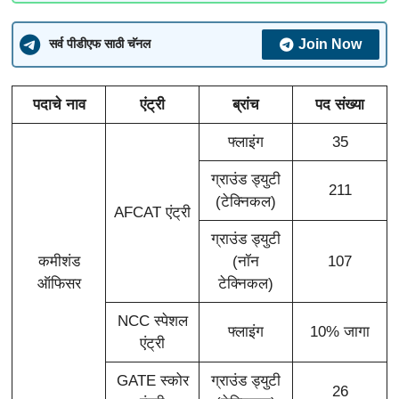
Join Now
सर्व पीडीएफ साठी चॅनल
पदाचे नाव
एंट्री
ब्रांच
पद संख्या
फ्लाइंग
35
ग्राउंड ड्युटी
211
(टेक्निकल)
AFCAT एंट्री
ग्राउंड ड्युटी
कमीशंड
(नॉन
107
ऑफिसर
टेक्निकल)
NCC स्पेशल
फ्लाइंग
10% जागा
एंट्री
GATE स्कोर
ग्राउंड ड्युटी
26