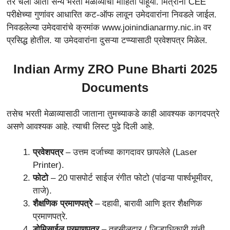
तर चला आता सैन्य भरती मेळाव्याची माहिती पाहूया. मित्रांनो CEE
परीक्षेच्या गुणांवर आधारित कट-ऑफ लावून उमेदवारांना निवडले जाईल.
निवडलेल्या उमेदवारांचे क्रमांक www.joinindianarmy.nic.in वर
प्रसिद्ध होतील. या उमेदवारांना दुसऱ्या टप्प्यासाठी प्रवेशपत्र मिळेल.
Indian Army ZRO Pune Bharti 2025
Documents
तसेच भरती मेळाव्यासाठी जाताना तुमच्याकडे काही आवश्यक कागदपत्रे
असणे आवश्यक आहे. त्याची लिस्ट पुढे दिली आहे.
प्रवेशपत्र
– उत्तम दर्जाच्या कागदावर छापलेले (Laser
Printer).
फोटो
– 20 पासपोर्ट साईज रंगीत फोटो (पांढऱ्या पार्श्वभूमीवर,
ताजे).
शैक्षणिक प्रमाणपत्रे
– दहावी, बारावी आणि इतर शैक्षणिक
प्रमाणपत्रे.
डोमिसाईल प्रमाणपत्र
– तहसीलदार / जिल्हाधिकारी यांनी