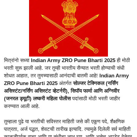
मित्रांनो सध्या
Indian Army ZRO Pune Bharti 2025
ही मोठी
भरती सुरू झाली आहे. जर तुम्ही भारतीय सैन्यात भरती होण्याची संधी
शोधत आहात, तर तुमच्यासाठी आनंदाची बातमी आहे!
Indian Army
ZRO Pune Bharti 2025
अंतर्गत
सोल्जर टेक्निकल (नर्सिंग
असिस्टंट/नर्सिंग असिस्टंट व्हेटर्नरी), सिपॉय फार्मा आणि अग्निवीर
(जनरल ड्यूटी) लष्करी महिला पोलीस
पदांसाठी मोठी भरती जाहीर
करण्यात आली आहे.
तुम्हाला पुढे या भरतीची सविस्तर माहिती जसे की एकूण पदे, शैक्षणिक
पात्रता, अर्ज पद्धत, शेवटची तारीख इत्यादि. त्यामुळे दिलेली सर्व माहिती
काळजीपूर्वक वाचा आणि या संधीचा लाभ घ्या. आणि असेच अपडेट वेळेवर