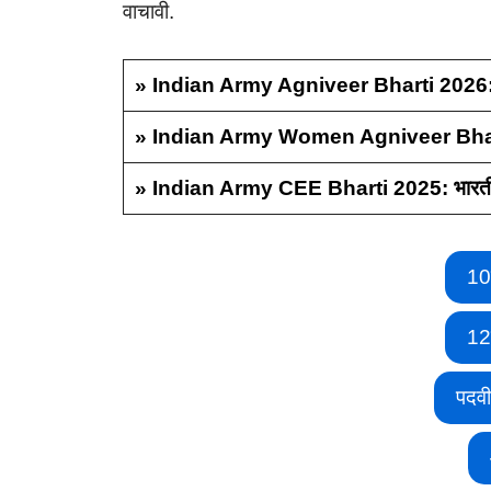
वाचावी.
» Indian Army Agniveer Bharti 2026: भा
» Indian Army Women Agniveer Bharti 2
» Indian Army CEE Bharti 2025: भारतीय
10
12
पदव