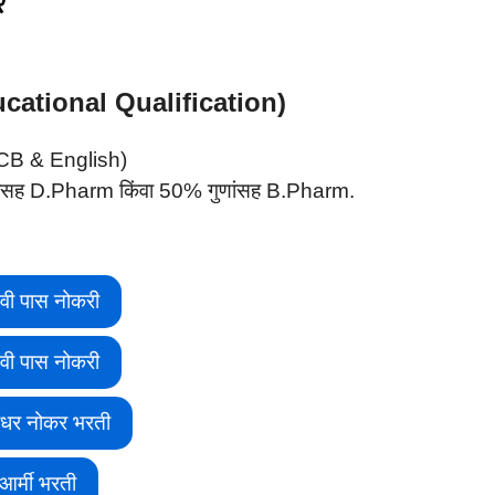
र
Educational Qualification)
(PCB & English)
 गुणांसह D.Pharm किंवा 50% गुणांसह B.Pharm.
वी पास नोकरी
वी पास नोकरी
ीधर नोकर भरती
आर्मी भरती