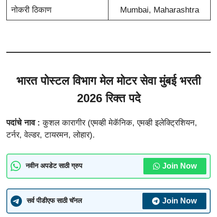
नोकरी ठिकाण
Mumbai, Maharashtra
भारत पोस्टल विभाग मेल मोटर सेवा मुंबई भरती
2026 रिक्त पदे
पदांचे नाव :
कुशल कारागीर (एमव्ही मेकॅनिक, एमव्ही इलेक्ट्रिशियन,
टर्नर, वेल्डर, टायरमन, लोहार).
Join Now
नवीन अपडेट साठी ग्रुप
Join Now
सर्व पीडीएफ साठी चॅनल