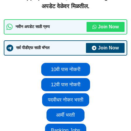
अपडेट वेळेवर मिळतील.
Join Now
नवीन अपडेट साठी ग्रुप
Join Now
सर्व पीडीएफ साठी चॅनल
10वी पास नोकरी
12वी पास नोकरी
पदवीधर नोकर भरती
आर्मी भरती
Banking Jobs