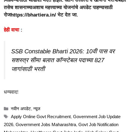
मिळवण्यासाठी थोडीशी मदत होईल. आणि सरकारी व खाजगी भरत्याबद्दल
तसेच शासनाच्याअशाच महत्त्वाच्या योजनांचे अपडेट पाहण्यासाठी
रोज
https://bhartiera.in/
भेट देत जा.
हेही वाचा
:
SSB Constable Bharti 2026: 10वी पास वर
सशस्त्र सीमा बलात कॉन्स्टेबल पदाच्या 827
जागांसाठी भरती
धन्यवाद!
Categories
नवीन अपडेट
,
न्यूज
Tags
Apply Online Govt Recruitment
,
Government Job Update
2026
,
Government Jobs Maharashtra
,
Govt Job Notification