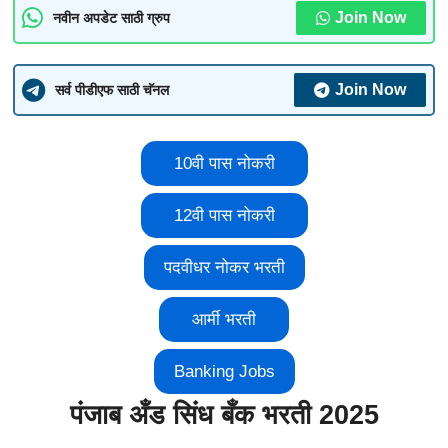
Join Now
नवीन अपडेट साठी ग्रुप
Join Now
सर्व पीडीएफ साठी चॅनल
10वी पास नोकरी
12वी पास नोकरी
पदवीधर नोकर भरती
आर्मी भरती
Banking Jobs
पंजाब अँड सिंध बँक भरती 2025