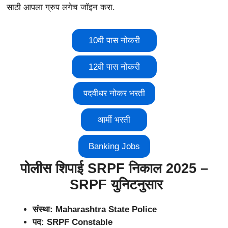
साठी आपला ग्रुप लगेच जॉइन करा.
10वी पास नोकरी
12वी पास नोकरी
पदवीधर नोकर भरती
आर्मी भरती
Banking Jobs
पोलीस शिपाई SRPF निकाल 2025 –
SRPF युनिटनुसार
संस्था: Maharashtra State Police
पद:
SRPF Constable