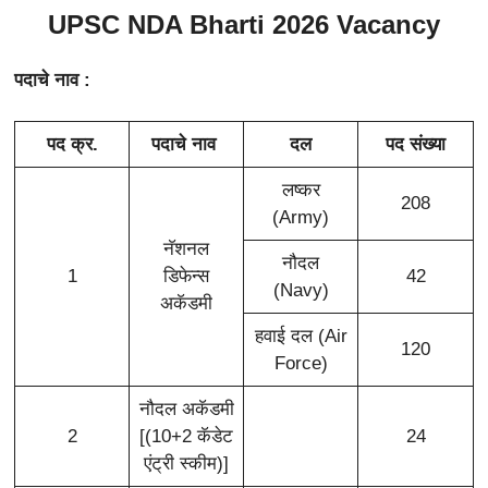
UPSC NDA Bharti 2026 Vacancy
पदाचे नाव :
पद क्र.
पदाचे नाव
दल
पद संख्या
लष्कर
208
(Army)
नॅशनल
नौदल
1
डिफेन्स
42
(Navy)
अकॅडमी
हवाई दल (Air
120
Force)
नौदल अकॅडमी
2
[(10+2 कॅडेट
24
एंट्री स्कीम)]