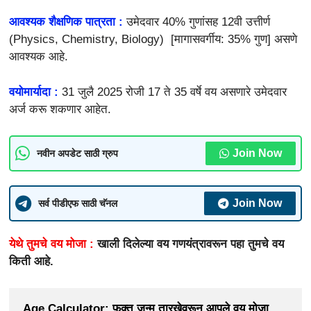
आवश्यक शैक्षणिक पात्रता :
उमेदवार 40% गुणांसह 12वी उत्तीर्ण
(Physics, Chemistry, Biology) [मागासवर्गीय: 35% गुण] असणे
आवश्यक आहे.
वयोमार्यादा :
31 जुलै 2025 रोजी 17 ते 35 वर्षे वय असणारे उमेदवार
अर्ज करू शकणार आहेत.
Join Now
नवीन अपडेट साठी ग्रुप
Join Now
सर्व पीडीएफ साठी चॅनल
येथे तुमचे वय मोजा :
खाली दिलेल्या वय गणयंत्रावरून पहा तुमचे वय
किती आहे.
Age Calculator: फक्त जन्म तारखेवरून आपले वय मोजा