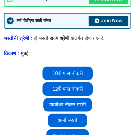
Join Now
सर्व पीडीएफ साठी चॅनल
भरतीची श्रेणी :
ही भरती
राज्य श्रेणी
अंतर्गत होणार आहे.
ठिकाण :
मुंबई.
10वी पास नोकरी
12वी पास नोकरी
पदवीधर नोकर भरती
आर्मी भरती