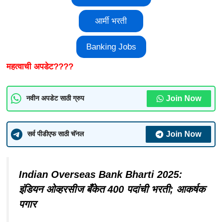
आर्मी भरती
Banking Jobs
महत्वाची अपडेट????
Join Now
नवीन अपडेट साठी ग्रुप
Join Now
सर्व पीडीएफ साठी चॅनल
Indian Overseas Bank Bharti 2025:
इंडियन ओव्हरसीज बँकेत 400 पदांची भरती; आकर्षक
पगार