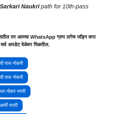
Sarkari Naukri
path for 10th-pass
या असतील तर आमचा WhatsApp ग्रुप लगेच जॉइन करा
ा सर्व अपडेट वेळेवर मिळतील.
वी पास नोकरी
वी पास नोकरी
ीधर नोकर भरती
आर्मी भरती