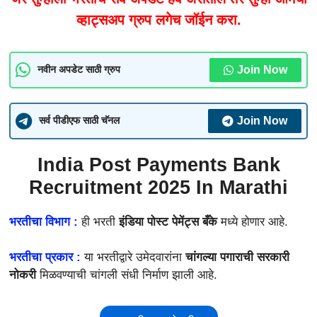
व्हाट्सअप ग्रुप लगेच जॉईन करा.
Join Now
नवीन अपडेट साठी ग्रुप
Join Now
सर्व पीडीएफ साठी चॅनल
India Post Payments Bank
Recruitment 2025 In Marathi
भरतीचा विभाग :
ही भरती
इंडिया पोस्ट पेमेंट्स बँके
मध्ये होणार आहे.
भरतीचा प्रकार :
या भरतीद्वारे उमेदवारांना
चांगल्या पगाराची सरकारी
नोकरी
मिळवण्याची चांगली संधी निर्माण झाली आहे.