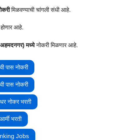
नोकरी
मिळवण्याची चांगली संधी आहे.
 होणार आहे.
(अहमदनगर) मध्ये
नोकरी मिळणार आहे.
वी पास नोकरी
वी पास नोकरी
ीधर नोकर भरती
आर्मी भरती
nking Jobs