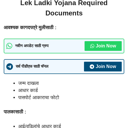
Lek Ladki Yojana Required
Documents
आवश्यक कागदपत्रे मुलीसाठी :
Join Now
नवीन अपडेट साठी ग्रुप
Join Now
सर्व पीडीएफ साठी चॅनल
जन्म दाखला
आधार कार्ड
पासपोर्ट आकाराचा फोटो
पालकासाठी :
आई/वडिलांचे आधार कार्ड