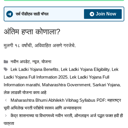
Join Now
सर्व पीडीएफ साठी चॅनल
अंतिम हप्ता कोणाला?
मुलगी १८ वर्षांची, अविवाहित असणे गरजेचे.
Categories
नवीन अपडेट
,
न्यूज
,
योजना
Tags
Lek Ladki Yojana Benefits
,
Lek Ladki Yojana Eligibility
,
Lek
Ladki Yojana Full Information 2025
,
Lek Ladki Yojana Full
Information marathi
,
Maharashtra Government
,
Sarkari Yojana
,
लेक लाडकी योजना काय आहे
Maharashtra Bhumi Abhilekh Vibhag Syllabus PDF: महाराष्ट्र
भूमी अभिलेख भरती परीक्षेचे स्वरूप आणि अभ्यासक्रम
केंद्र शासनाच्या या विभागमध्ये नवीन भरती, ऑनलाइन अर्ज पद्धत फक्त हवी ही
पात्रता