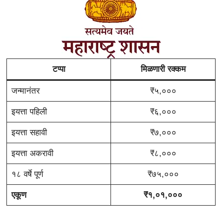
टप्पा
मिळणारी रक्कम
जन्मानंतर
₹५,०००
इयत्ता पहिली
₹६,०००
इयत्ता सहावी
₹७,०००
इयत्ता अकरावी
₹८,०००
१८ वर्षे पूर्ण
₹७५,०००
एकूण
₹१,०१,०००