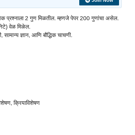
Join Now
येक प्रश्नाला 2 गुण मिळतील. म्हणजे पेपर 200 गुणांचा असेल.
िटे) वेळ मिळेल.
ी, सामान्य ज्ञान, आणि बौद्धिक चाचणी.
विशेषण, क्रियाविशेषण