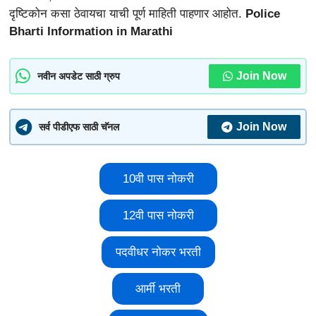
दृष्टिकोन कसा ठेवायचा याची पूर्ण माहिती पाहणार आहोत.
Police
Bharti Information in Marathi
Join Now
नवीन अपडेट साठी ग्रुप
Join Now
सर्व पीडीएफ साठी चॅनल
10वी पास नोकरी
12वी पास नोकरी
पदवीधर नोकर भरती
आर्मी भरती