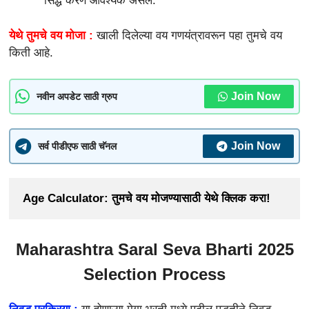
सिद्ध करणे आवश्यक असेल.
येथे तुमचे वय मोजा :
खाली दिलेल्या वय गणयंत्रावरून पहा तुमचे वय
किती आहे.
Join Now
नवीन अपडेट साठी ग्रुप
Join Now
सर्व पीडीएफ साठी चॅनल
Age Calculator: तुमचे वय मोजण्यासाठी येथे क्लिक करा!
Maharashtra Saral Seva Bharti 2025
Selection Process