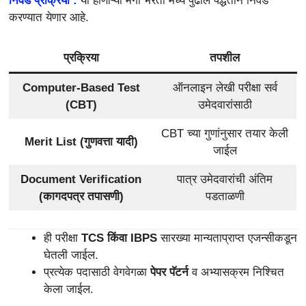
निवड प्रक्रिया :
या होणाऱ्या मेगा भरती मध्ये पुढील पद्धतीने निवड
करण्यात येणार आहे.
प्रक्रिया
तपशील
Computer-Based Test
ऑनलाइन लेखी परीक्षा सर्व
(CBT)
उमेदवारांसाठी
CBT च्या गुणांनुसार तयार केली
Merit List (गुणवत्ता यादी)
जाईल
Document Verification
पात्र उमेदवारांची अंतिम
(कागदपत्र तपासणी)
पडताळणी
ही परीक्षा
TCS किंवा IBPS
सारख्या मान्यताप्राप्त एजन्सीकडून
घेतली जाईल.
प्रत्येक पदासाठी वेगवेगळा
पेपर पॅटर्न
व अभ्यासक्रम निश्चित
केला जाईल.