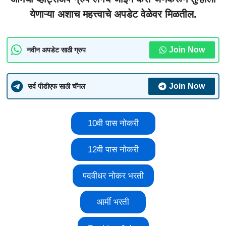
येणाऱ्या अशाच महत्त्वाचे अपडेट वेळेवर मिळतील.
Join Now
नवीन अपडेट साठी ग्रुप
Join Now
सर्व पीडीएफ साठी चॅनल
10वी पास नोकरी
12वी पास नोकरी
पदवीधर नोकर भरती
आर्मी भरती