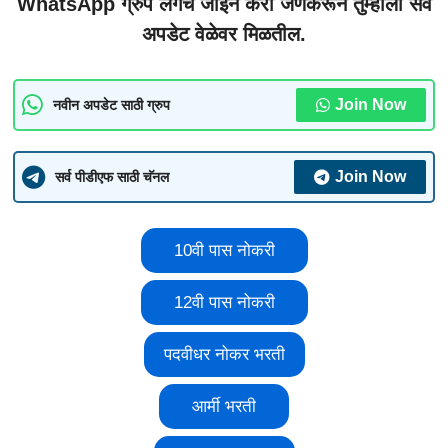
WhatsApp ग्रुप लगेच जॉइन करा जेणेकरून तुम्हाला सर्व
अपडेट वेळेवर मिळतील.
Join Now
नवीन अपडेट साठी ग्रुप
Join Now
सर्व पीडीएफ साठी चॅनल
10वी पास नोकरी
12वी पास नोकरी
पदवीधर नोकर भरती
आर्मी भरती