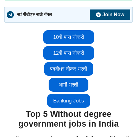
Join Now
सर्व पीडीएफ साठी चॅनल
10वी पास नोकरी
12वी पास नोकरी
पदवीधर नोकर भरती
आर्मी भरती
Banking Jobs
Top 5 Without degree
government jobs in India