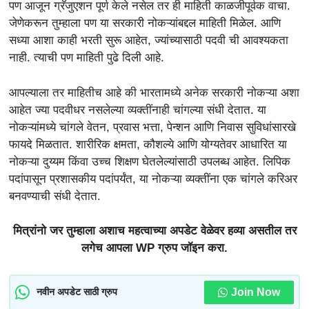
पण आजून ग्रॅजुएशन पूर्ण केले नसेल तर ही माहिती काळजीपूर्वक वाचा.
जेणेकरून तुम्हाला पण या सरकारी नोकऱ्यांबद्दल माहिती मिळेल. आणि
सध्या आशा काही भरती सुरू आहेत, ज्यांच्यासाठी पदवी ची आवश्यकता
नाही. त्याची पण माहिती पुढे दिली आहे.
आपल्याला तर माहितीच आहे की भारतामध्ये अनेक सरकारी नोकऱ्या अशा
आहेत ज्या पदवीधर नसलेल्या व्यक्तींनाही चांगल्या संधी देतात. या
नोकऱ्यांमध्ये चांगले वेतन, प्रवास भत्ता, पेन्शन आणि निवास सुविधांसारखे
फायदे मिळतात. शारीरिक क्षमता, कौशल्ये आणि योग्यतेवर आधारित या
नोकऱ्या दुय्यम किंवा उच्च शिक्षण घेतलेल्यांसाठी उपलब्ध आहेत. लिपिक
पदांपासून प्रशासकीय पदांपर्यंत, या नोकऱ्या व्यक्तींना एक चांगले करिअर
बनवण्याची संधी देतात.
मित्रांनो जर तुम्हाला अशाच महत्वाच्या अपडेट वेळेवर हव्या असतील तर
लगेच आपला WP ग्रुप जॉइन करा.
Join Now
नवीन अपडेट साठी ग्रुप