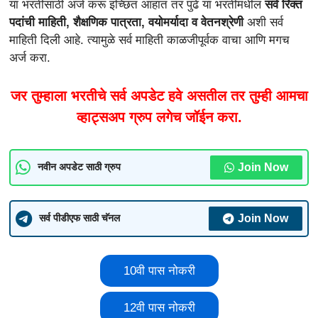
या भरतीसाठी अर्ज करू इच्छित आहात तर पुढे या भरतीमधील
सर्व रिक्त
पदांची माहिती, शैक्षणिक पात्रता, वयोमर्यादा व वेतनश्रेणी
अशी सर्व
माहिती दिली आहे. त्यामुळे सर्व माहिती काळजीपूर्वक वाचा आणि मगच
अर्ज करा.
जर तुम्हाला भरतीचे सर्व अपडेट हवे असतील तर तुम्ही आमचा
व्हाट्सअप ग्रुप लगेच जॉईन करा.
Join Now
नवीन अपडेट साठी ग्रुप
Join Now
सर्व पीडीएफ साठी चॅनल
10वी पास नोकरी
12वी पास नोकरी