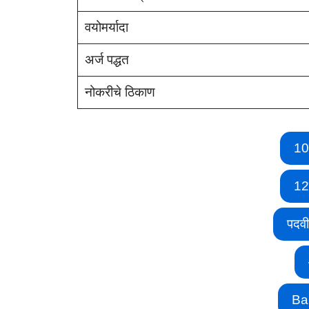
वयोमर्यादा
अर्ज पद्धत
नोकरीचे ठिकाण
10
12
पदव
Ba