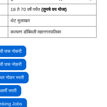
18 ते 70 वर्षे पर्यंत
(तुमचे वय मोजा)
थेट मुलाखत
कल्याण डोंबिवली महानगरपालिका
वी पास नोकरी
वी पास नोकरी
ीधर नोकर भरती
आर्मी भरती
nking Jobs