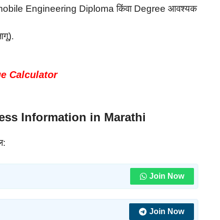
tomobile Engineering Diploma किंवा Degree आवश्यक
ागू).
Age Calculator
ss Information in Marathi
ल:
Join Now
Join Now