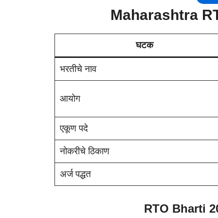
Maharashtra R
घटक
भरतीचे नाव
आयोग
एकूण पदे
नोकरीचे ठिकाण
अर्ज पद्धत
RTO Bharti 2