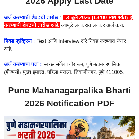
2026
Apply Last Date
अर्ज करण्याची शेवटची तारीख
:
13 जुलै 2026 (03:00 PM पर्यंत)
ही
करण्याची शेवटची तारीख आहे.
त्यामुळे लवकरात लवकर अर्ज करा.
निवड प्रक्रिया :
Test आणि Interview द्वारे निवड करण्यात येणार
आहे.
अर्ज करण्याचा पत्ता :
स्वच्छ सर्वेक्षण वॉर रूम, पुणे महानगरपालिका
(पीएमसी) मुख्य इमारत, पहिला मजला, शिवाजीनगर, पुणे 411005.
Pune Mahanagarpalika Bharti
2026
Notification PDF