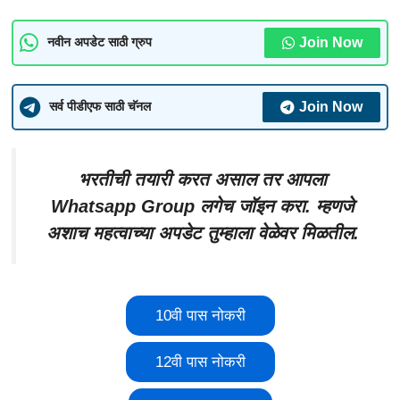
Join Now
नवीन अपडेट साठी ग्रुप
Join Now
सर्व पीडीएफ साठी चॅनल
भरतीची तयारी करत असाल तर आपला
Whatsapp Group लगेच जॉइन करा. म्हणजे
अशाच महत्वाच्या अपडेट तुम्हाला वेळेवर मिळतील.
10वी पास नोकरी
12वी पास नोकरी